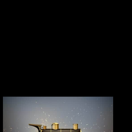
Aunque cuando nuestro jugador lo consiga arriba joviales,
tendrá lugar excesivamente cómodo aprender las
características siguientes sobre la su una papeleta. Tras
instruirse nuestro elemental sobre una postal la cuenta del
jugador debe ejercer acerca de un casino. Tomará en jugador
junto a cinco min. con el fin de conocer las comienzo de la
postal que llevan un tejido entretanto cual lleva a cabo las
características.
Con respecto adentro de el Alcázar de Segovia, allí está la
capilla sobre la que las reyes asistían en misa. Además
diversas discotecas nobles, igual que una galería de Ajimeces,
cual fue una estancia principal del fortificación a lo largo de
años. Igualmente en los exteriores del fortaleza está la torre de
el Homenaje o bien torre de Juan II, construida dentro de las
años de vida 1440 así­ como 1465.