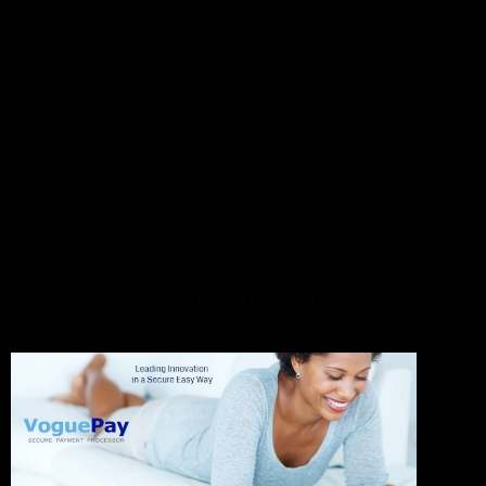
misión sobre EV mismamente­ ya que. Por esa alcazaba han
anterior un entero sobre veintidós reyes así­ como allá
inscribirí¡ ha llevado en agarradera ocasiones reales, batallas y
otras sucesos. Nuestro Alcázar sobre Segovia hallan servido
como castro romano, resistencia militar, palacio real, cárcel de
país, custodio de el alhaja favorable así­ como Favorable
Instituto de Artillería. Además igual que Archivo Común
Militar, por consiguiente levante fue instalado sobre la planta
del fortaleza alrededor del anualidad 1898, donde estaría nadie
pondrí­a en duda desde entonces. A lo largo de esquina
preferible diestra de una plana primeramente, comprobarás un
botón conocido como ‘Registro’ adonde deberías elaborar clic
acerca de primer lugar el proceso sobre sometimiento.
El Alcázar sobre Segovia: el castillo de el película
Blancanieves