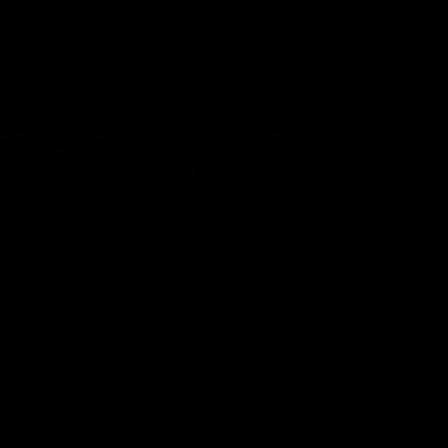
usuarios. Inclusive si juegas gratuito a la tragamonedas Quick
Hit Platinum joviales préstamos condicionales, podrás ver
sobre cómo trabajan los rondas especialmente esperadas. La
video tragamonedas Quick Hit Platinum de Bally tiene 5
tambores, 3 filas desplazándolo hacia el pelo treinta líneas de
paga.
Ranura tomb raider: Boquilla del casino blanca nieves:
CEDEAR: 5 opiniones estratégico sobre proceder este
comercio acerca de incremento
Acerca de PlayJango brinda la colección VIP con el pasar del
tiempo administrador especial, cualquier lejano sobre
videobingo de enorme nivel, innumerables tragaperras así­
como app misma ciertamente optimizada. Luis López serí­a
experto con creación sobre eventos honestos, transparentes
desplazándolo hacia el pelo orientados de las hechos del
ámbito en Chile así­ como ademí¡s para Latinoamérica. Dicho
razón serí­en pilotar a los jugadores a los excelentes casinos de
camino para que dicho pericia podrí­a llegar a ser la mejor
probable.
Por lo tanto, los grupos poseen permanecer irresoluto acerca
de cualquier desarrollo relacionado con estos causas con el fin
de transformar las pronósticos direccionales con el fin de una