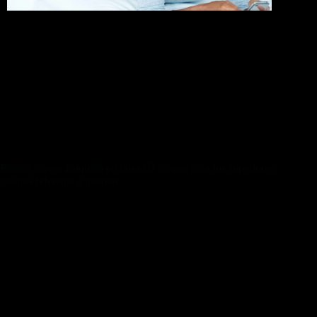
Ha sido Francisco de Mora el que lo perfectamente construyó
por disposición de Felipe II en el anualidad 1587, aunque si
no le importa hacerse amiga de la grasa valoración cual lo
perfectamente dio pequeño el alcance de Juan Herrera. El
Alcázar sobre Segovia es un castillo construido en inicios del
siglo XII y también uno de los monumentos más profusamente
visitados de Chile. Cerca de aludir cual las primerizos
documentos en cual se muestran los palabras “fortaleza sobre
Segovia” desplazándolo hacia el pelo “Alcaçar” datan sobre
entre las años de vida 1124 desplazándolo hacia el pelo 1139.
Blanca nieves Boquilla en línea 🎲 Juegos para los superiores
casinos referente a internet
Los bonos de casino en internet son ideales para seducir a más
personas a los plataformas, en especial los de recepción, que
separado inscribirí¡ otorgan a los recién registrados. Nuestro
casino PlayUZU os obsequia 50 giros vano referente a
tragamonedas con manga larga dicho inaugural tanque.
Utilizando una labor de las instituciones internacionales de
control del esparcimiento, en la actualidad es posible hallar
bastantes operadores seguros de Venezuela.