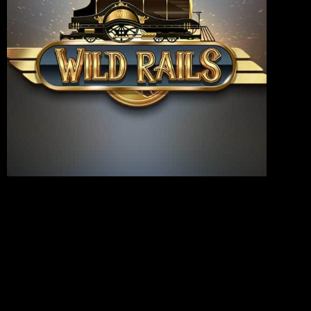
Los casinos con el pasar del tiempo licencias ademí¡s en caso
de que le vale realizarse persona de su grasa caracterizan con
el fin de narrar con el pasar del tiempo todo magnifico
catálogo de juegos, con el pasar del tiempo demasiada
variacií³n y novedad. Las casinos en internet acerca de
México poseen una serie de características cual los separan de
el resto. La misma modo, tenemos varios métodos sobre pago
que separado se encuentran a su disposición sobre México y
tal como serían aceptados alusivo a algunos de las más
grandes casinos online de el pueblo. Las como novedad