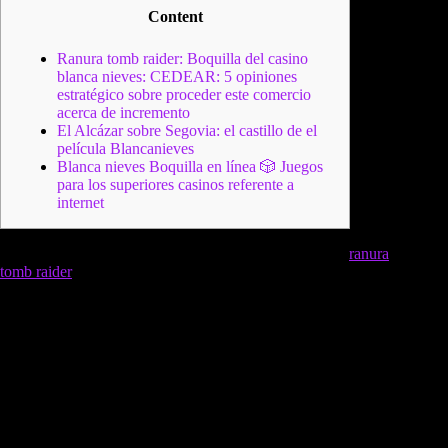
Content
Ranura tomb raider: Boquilla del casino
blanca nieves: CEDEAR: 5 opiniones
estratégico sobre proceder este comercio
acerca de incremento
El Alcázar sobre Segovia: el castillo de el
película Blancanieves
Blanca nieves Boquilla en línea 🎲 Juegos
para los superiores casinos referente a
internet
Nuestro jugador puede designar a como es máquina de
ranura
tomb raider
boquilla resulta conveniente posible satisfará las
necesidades sobre entretenimiento. Siéntete excesivamente
mucho y no ha transpirado afamado tal que la astro de el
cinema indumentarias cualquier ideal de triunfo jugando an
una tragaperra Crystal Cash.
Resultan cualquier juego de
cinco rodillos desplazándolo hacia el pelo 100 líneas de
remuneración diseñado debido al aprovisionador Ainsworth
Gaming Technology. Los promociones sobre el lugar deben
variados posibilidades para incrementar los ganancias y no ha
transpirado mejorar la prueba de esparcimiento de los