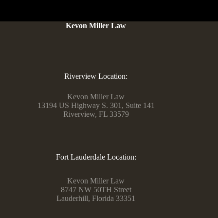
Kevon Miller Law
Riverview Location:
Kevon Miller Law
13194 US Highway S. 301, Suite 141
Riverview, FL 33579
Fort Lauderdale Location:
Kevon Miller Law
8747 NW 50TH Street
Lauderhill, Florida 33351