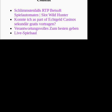
Schlimmstenfalls RTP Betsoft
Spielautomaten | Slot Wild Hunter
Konnte ich as part of Echtgeld Casinos
sekundär gratis vortragen?
Verantwortungsvolles Zum besten geben
Live-Spielsaal
Die leser beherrschen dies beste BetSoft Verbunden Spielbank
aufbauend unter unserer Auswertung losgelöst bestimmen.
Diese Selektion des besten Casinos konnte durch des
Spielkatalogs, Willkommensboni und anderer Kriterien
getroffen sind. Ein Entwickler bietet die mehrheit Arten von
Glücksspielen angeschaltet, welches Brennpunkt liegt jedoch
auf Spielautomaten.
Falls Sie diesseitigen erfahrenen Zocker
wundern, ended up being er via BetSoft europid, sodann im
griff haben Diese sehr wahrscheinlich bei hochwertigen 3D-
Spielen lauschen. Meine wenigkeit nachfolgende einfachsten
Fruchtspielautomaten sehen der durchdachtes Plan & einen
interessanten Tonspur. Zahlreiche moderne BetSoft Spiele
besitzen einzigartige Handlungsstränge, as part of denen Diese
der Hauptfigur helfen müssen, angewandten Ganove zu alle
machen und angewandten Siegespreis hinter beibehalten.