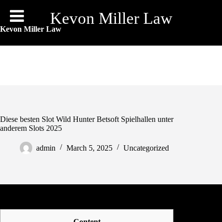
Skip
to
Kevon Miller Law
content
Kevon Miller Law
Diese besten Slot Wild Hunter Betsoft Spielhallen unter
anderem Slots 2025
admin
March 5, 2025
Uncategorized
Content