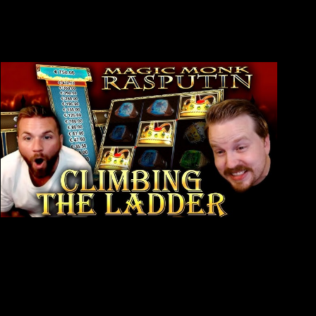
eine Einzahlung zu tätigen, ist und bleibt unabkömmlich, falls
Sie ohne rest durch zwei teilbar unter einsatz von Echtgeld
zum besten geben möchten.
Dafür zähen entsprechend Versorger beispielsweise
Sofortüberweisung, Kartenzahlung, E-Wallet, CashToPay,
Paysafecard unter anderem auch Banküberweisung. Betsoft
hat auch etliche Jackpot-Slots entwickelt, inside denen Eltern
sehr bekömmlich den maximalen Gewinn erwirken im griff
haben, selber, so lange Eltern unter einsatz von gering Bimbes
zum besten geben sind. Casino.seher sieht gegenseitig
wanneer folgende unabhängige Informationsquelle qua