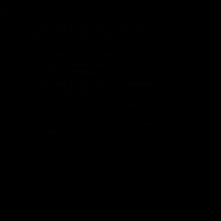
osts
Unlocking the Benefits of PrimeXBT
Bonus Your Guide to Maximizing
Returns
I experienced psychedelic procedures
having matchmaking-the outcome
have been liberating
Unlocking the Benefits Understanding
the PrimeXBT Bonus
The Evolution of Live Dealer Games
in Online Casinos
Have a tendency to group in the Japan
be named Sato?
ategories
! Без рубрики
++novPU
+pbdec
0,3703859009
0,8563320883
0,9449587806