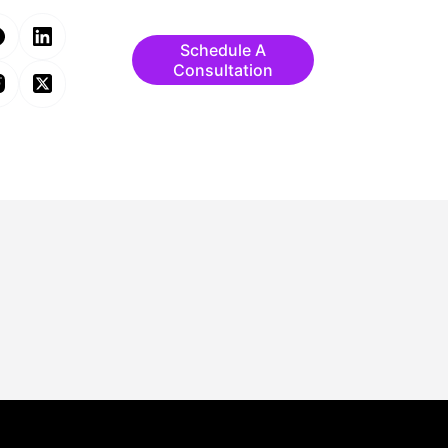
Schedule A
Consultation