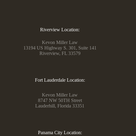
Riverview Location:
Kevon Miller Law
13194 US Highway S. 301, Suite 141
Riverview, FL 33579
Fort Lauderdale Location:
Kevon Miller Law
8747 NW 50TH Street
Lauderhill, Florida 33351
Panama City Location: