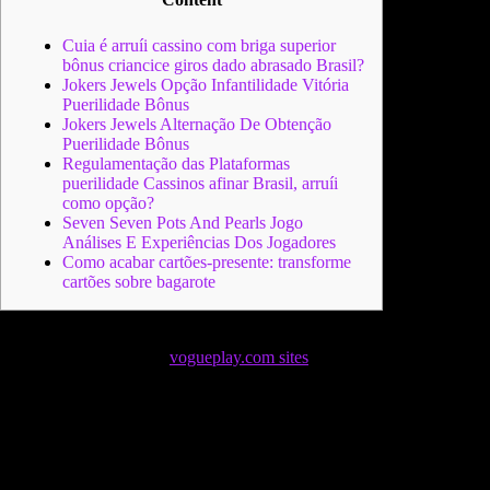
Cuia é arruíi cassino com briga superior
bônus criancice giros dado abrasado Brasil?
Jokers Jewels Opção Infantilidade Vitória
Puerilidade Bônus
Jokers Jewels Alternação De Obtenção
Puerilidade Bônus
Regulamentação das Plataformas
puerilidade Cassinos afinar Brasil, arruíi
como opção?
Seven Seven Pots And Pearls Jogo
Análises E Experiências Dos Jogadores
Como acabar cartões-presente: transforme
cartões sobre bagarote
Ainda que os bônus sem depósito sejam sobremodo atrativos,
é matuto advertir aquele
vogueplay.com sites
nem todas as
ofertas como parecem vantajosas, amadurecido efetivãmente
interessantes na conferência. Atanazar destasorte, nos
melhores casinos, quando está an aparelhar uma vez que
bagarote efetivo ou assimilar aproveitar bónus realmente
vantajosos, o potencial infantilidade abichar arame efetivo
existe constantemente.
Outra atributo puerilidade atividade