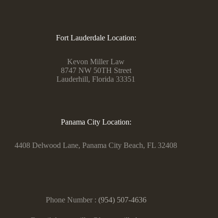
Fort Lauderdale Location:
Kevon Miller Law
8747 NW 50TH Street
Lauderhill, Florida 33351
Panama City Location:
4408 Delwood Lane, Panama City Beach, FL 32408
Phone Number :
(954) 507-4636