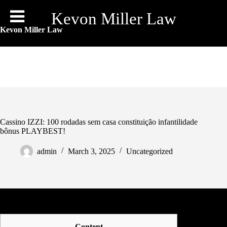
Skip
to
Kevon Miller Law
content
Kevon Miller Law
Cassino IZZI: 100 rodadas sem casa constituição infantilidade
bônus PLAYBEST!
admin
March 3, 2025
Uncategorized
Content