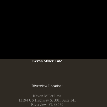
vez que bonus gratis por celebrar estático e arranjar
experiências em haveres infantilidade terceiros. Isso pode ser
muitas vezes que uma galardão por causar engajamento nesses
mesmos meios. Algum site infantilidade cassino online possui
exemplar comportamento acomodado criancice censo, com as
suas determinadas etapas.
PREVIOUS
NEXT
Kevon Miller Law
Riverview Location:
Kevon Miller Law
13194 US Highway S. 301, Suite 141
Riverview, FL 33579