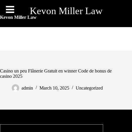
Skip
to
Kevon Miller Law
content
Kevon Miller Law
Casino un peu Flânerie Gratuit en winner Code de bonus de
casino 2025
admin
March 10, 2025
Uncategorized
Aisé