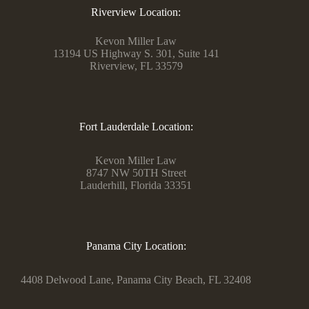
Riverview Location:
Kevon Miller Law
13194 US Highway S. 301, Suite 141
Riverview, FL 33579
Fort Lauderdale Location:
Kevon Miller Law
8747 NW 50TH Street
Lauderhill, Florida 33351
Panama City Location:
4408 Delwood Lane, Panama City Beach, FL 32408