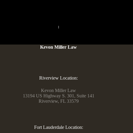
PREVIOUS
NEXT
Kevon Miller Law
Riverview Location:
Kevon Miller Law
13194 US Highway S. 301, Suite 141
Riverview, FL 33579
Fort Lauderdale Location: