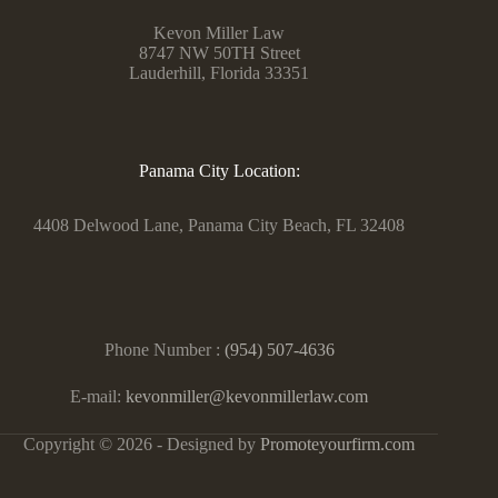
Kevon Miller Law
8747 NW 50TH Street
Lauderhill, Florida 33351
Panama City Location:
4408 Delwood Lane, Panama City Beach, FL 32408
Phone Number :
(954) 507-4636
E-mail:
kevonmiller@kevonmillerlaw.com
Copyright © 2026 - Designed by
Promoteyourfirm.com