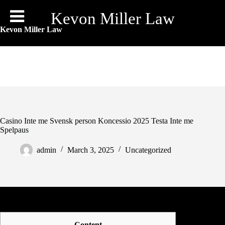
Skip
to
Kevon Miller Law
content
Kevon Miller Law
Casino Inte me Svensk person Koncessio 2025 Testa Inte me
Spelpaus
admin
March 3, 2025
Uncategorized
Content