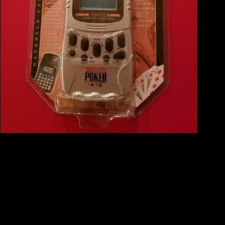
Cuando os sientas cómodo con los mecánicas para los juegos,
puedes ofrecer nuestro siguiente camino y probar suerte
referente a las versiones para dinero real. Sin embargo, en
caso de que prefieres continuar jugando de balde, consulta la
relación seguidamente, donde encontrarás una elección de
estas tragamonedas 3D más profusamente populares a su
disposición sobre nuestro lugar. Es necesario ya nuestros
algunas 10 años sobre practica en la factoría de el
esparcimiento para comprobar que referente a VegasSlots.e-
commerce encontrarás único casinos con licencia 100percent