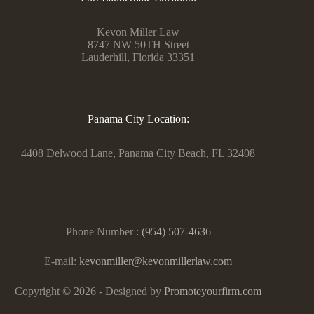
Kevon Miller Law
8747 NW 50TH Street
Lauderhill, Florida 33351
Panama City Location:
4408 Delwood Lane, Panama City Beach, FL 32408
Phone Number :
(954) 507-4636
E-mail:
kevonmiller@kevonmillerlaw.com
Copyright © 2026 - Designed by
Promoteyourfirm.com