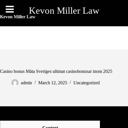
Skip
to
Kevon Miller Law
content
Kevon Miller Law
Casino bonus Mäta Sveriges ultimat casinobonusar inom 2025
admin
March 12, 2025
Uncategorized
Content