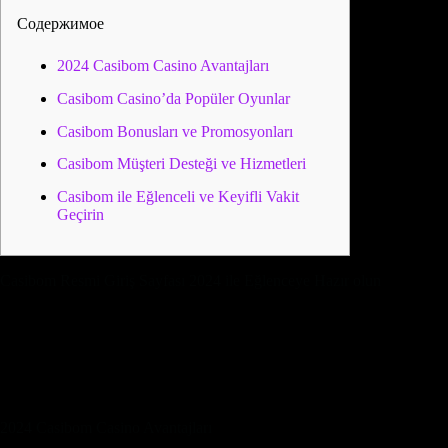
Содержимое
2024 Casibom Casino Avantajları
Casibom Casino’da Popüler Oyunlar
Casibom Bonusları ve Promosyonları
Casibom Müşteri Desteği ve Hizmetleri
Casibom ile Eğlenceli ve Keyifli Vakit
Geçirin
Casibom Resmi Giriş Sayfası 2024 ile Eğlenceye Hazır olun
Casibom güncel giriş adresiyle şimdi keşfedin! Casibom 158
giriş ve casibom güncel bağlantılarıyla unutulmaz bir deneyim
yaşayın. Cadibom, casıbom, casibo, casibon ve casibom giris
gibi alternatiflerle kolayca ulaşın. Şimdi Casibom giriş yapın
ve eğlenceye dalın!
2024 Casibom Casino Avantajları