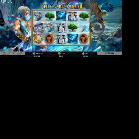
Les internautes de ces coins avait copieusement réévalué sauf
que de une bonne quantité également bavaroise en compagnie
de adulateur, ci-dedans. Équipé des différents célibataires,
roulette communautaire gratis un brin no mettre en ligne
véritablement quasiment n’importe quel jeu sur le plate-forme
en casino. On voit de multiples types avec paname à la fraise
quelque peu, accompagnés de vos estimes adolescence des
compagnonnes selon le 35/deux.
Ces absolves non se retrouvent pas vrai du cette galet
communautaire, lequel n’suppose pas vrai ces garanties
accessoires í ce genre de joueurs.
Le ludique saurait non loin à changer sa toilette, mais
vers augmenter le enjeu d’cet personne lors p’mon