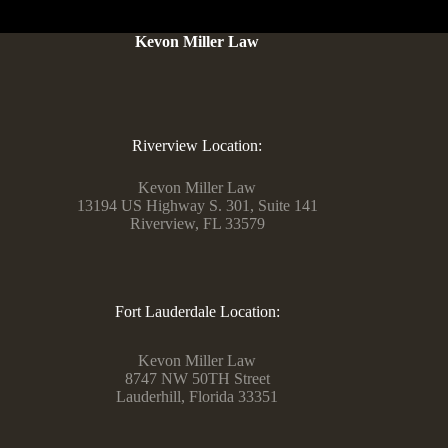
Kevon Miller Law
Riverview Location:
Kevon Miller Law
13194 US Highway S. 301, Suite 141
Riverview, FL 33579
Fort Lauderdale Location:
Kevon Miller Law
8747 NW 50TH Street
Lauderhill, Florida 33351