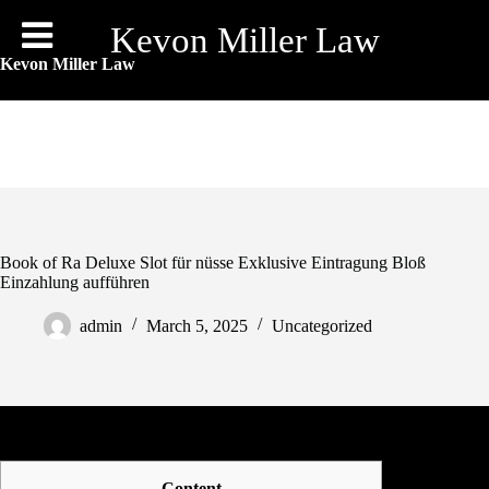
Skip
to
Kevon Miller Law
content
Kevon Miller Law
Book of Ra Deluxe Slot für nüsse Exklusive Eintragung Bloß
Einzahlung aufführen
admin
March 5, 2025
Uncategorized
Content