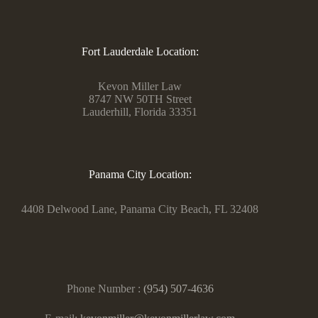
Fort Lauderdale Location:
Kevon Miller Law
8747 NW 50TH Street
Lauderhill, Florida 33351
Panama City Location:
4408 Delwood Lane, Panama City Beach, FL 32408
Phone Number :
(954) 507-4636