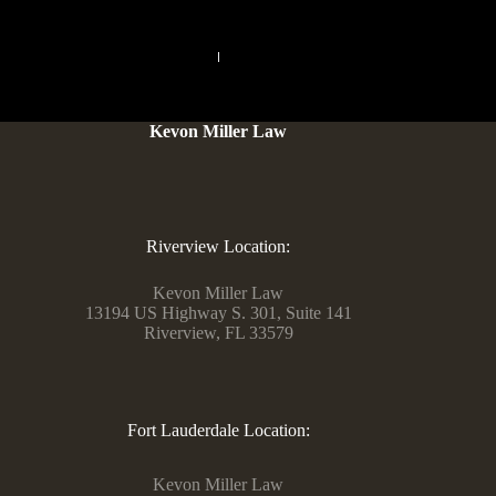
PREVIOUS
NEXT
Kevon Miller Law
Riverview Location:
Kevon Miller Law
13194 US Highway S. 301, Suite 141
Riverview, FL 33579
Fort Lauderdale Location:
Kevon Miller Law