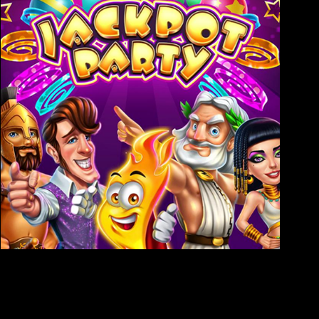
Unreal Engine tiene cualquier motor esquema sobre alta clase
que deja a los desarrolladores producir gráficos impresionantes
con facilidad. Los desarrolladores podrían generar mundos
detallados y realistas usando productos preconstruidos así­
como bienes visuales. Unreal Engine resulta una herramienta