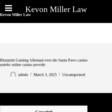
Skip
to
Kevon Miller Law
content
Kevon Miller Law
Blueprint Gaming Allemaal over die Santa Paws casino
unieke online casino provide
admin
March 3, 2025
Uncategorized
Capaciteit