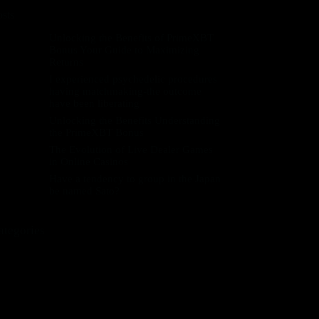
osts
Unlocking the Benefits of PrimeXBT
Bonus Your Guide to Maximizing
Returns
I experienced psychedelic procedures
having matchmaking-the outcome
have been liberating
Unlocking the Benefits Understanding
the PrimeXBT Bonus
The Evolution of Live Dealer Games
in Online Casinos
Have a tendency to group in the Japan
be named Sato?
ategories
! Без рубрики
++novPU
+pbdec
0,3703859009
0,8563320883
0,9449587806