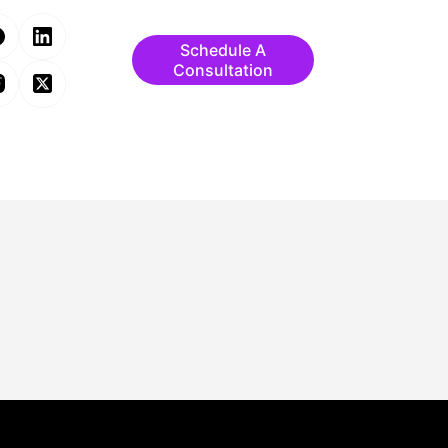
Schedule A
Consultation