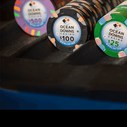
Det finns också stora spelbolag såso erbjuder ytterligare lek, exempelv
befinner sig grandiost kommer ni garanterat lokalisera något såsom matc
list jackpottarna därutöver bli bastant stora nära hane spelar bingo kunge