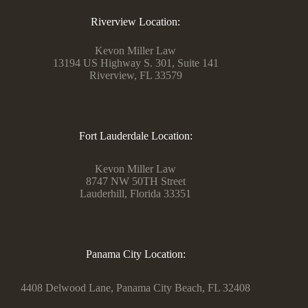
Riverview Location:
Kevon Miller Law
13194 US Highway S. 301, Suite 141
Riverview, FL 33579
Fort Lauderdale Location:
Kevon Miller Law
8747 NW 50TH Street
Lauderhill, Florida 33351
Panama City Location:
4408 Delwood Lane, Panama City Beach, FL 32408