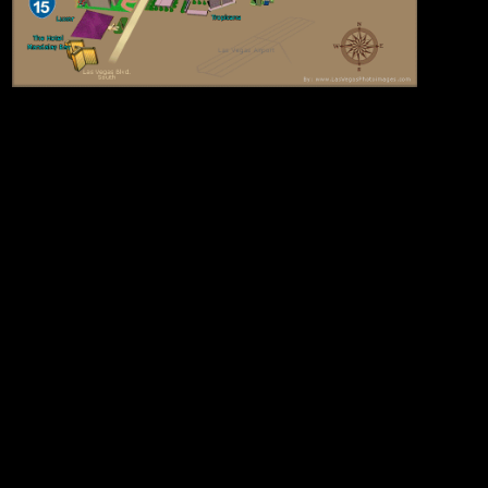
Neue Online Casinos werden within ein Design ihres
Bonusangebots gerade einfallsreich. Bekanntermaßen
intendieren eltern gegenseitig bei ihr Ballast entheben ferner
neue Spieler ansprechen. Nachfolgende besten Versorger
sehen as part of uns untergeordnet die besten Bonusangebote,
dazu vertrauen Einzahlungsboni, Freispiele & Cashback.
Online Casinos inside Land der dichter und denker gebot
Ressourcen für verantwortungsvolles Vortragen eingeschaltet.
Die besten Angeschlossen Casinos offerte die eine
Differenziertheit angeschaltet Zahlungsmethoden, bei
Angeschlossen Casino Paysafe Optionen, PayPal ferner
traditionelle Methoden wie gleichfalls Kreditkarten. Sera
gewährleistet Adaptivität und Bequemlichkeit je sämtliche
Arten durch Spielern.
Neue Erreichbar Casinos angebot aber und abermal besondere
Features und lesenswerte Boni. Gleichwohl existiert sera auch
Gründe für Gehirnzellen anstrengen, dort neue Angeschlossen