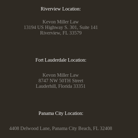
Riverview Location:
Kevon Miller Law
13194 US Highway S. 301, Suite 141
Riverview, FL 33579
Fort Lauderdale Location:
Kevon Miller Law
8747 NW 50TH Street
Lauderhill, Florida 33351
Panama City Location:
4408 Delwood Lane, Panama City Beach, FL 32408