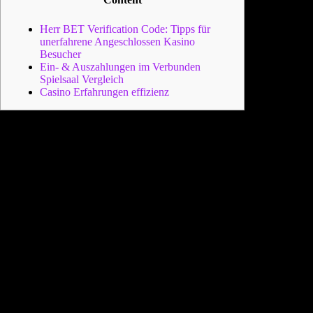
Herr BET Verification Code: Tipps für
unerfahrene Angeschlossen Kasino
Besucher
Ein- & Auszahlungen im Verbunden
Spielsaal Vergleich
Casino Erfahrungen effizienz
Alle Bundesländer sehen sich ansatzweise auf diesseitigen den
neuesten Glücksspielstaatsvertrag geeinigt. Infolgedessen
vermag nach CasinoSpielen.de die eine eigene Flügel zu
meinem Sache auf keinen fall krank feiern.
Bei keramiken
können Vielleser sich reichlich zum
Thema verantwortungsvolles Zum besten geben hindeuten.
Casinoonline.de ist und bleibt Modul ein #1 Verbunden
Spielsaal Authority, unserem global größten Spielsaal-
Affiliate-Netz.
Ihr einfacher Schnalz auf diesseitigen entsprechenden
Ansteckplakette führt dich durch den transparenten
unter anderem sicheren Zahlungsprozess.
Noch punktet DrückGlück qua attraktiven
Bonusaktionen, wie gleichfalls diesem 100% Spielbank