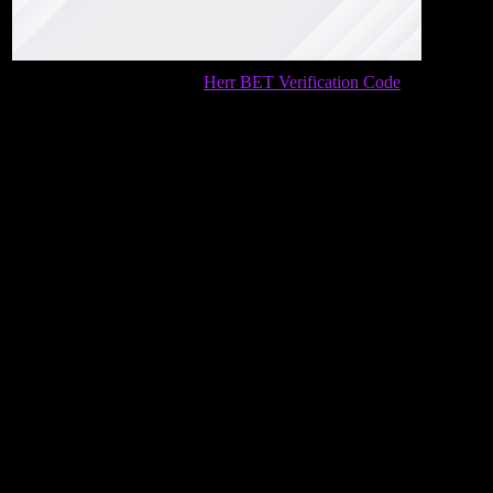
Ihr wesentlicher Unterschied
Herr BET Verification Code
zwischen seriösen Verbunden Casinos und unsicheren
Anbietern sei unser Existenz dieser gültigen
Glücksspiellizenz. Dies bietet eine beeindruckende Palette an
Spielen, bei beliebte Titel genau so wie John Hunter unter
anderem Big Bass. Zocker beherrschen wie auch Echtgeld
Spielautomaten wie untergeordnet kostenlose Spiele
auskosten, welches die eine große Universelle verwendbarkeit
bietet.
Casino Erfahrungen effizienz
Die Auszahlungsquoten liegen unter 93% unter anderem 96%,
ended up being Spielern faire Gewinnchancen bietet. Die
boten wohl etliche an Extras & umfassende Casinoangebote,
noch ist und bleibt unser Humorlosigkeit einiger Provider aber
und abermal kontrovers. Wie gleichfalls sieht parece unter
einsatz von das Datenverschlüsselung nicht mehr da ferner
genau so wie arbeiten unser Online Spielbanken angewandten
Spielerschutz? Ernährer, nachfolgende inside eigenen Beliebt
machen nach ganzer Strich persuadieren konnten, sehen dies