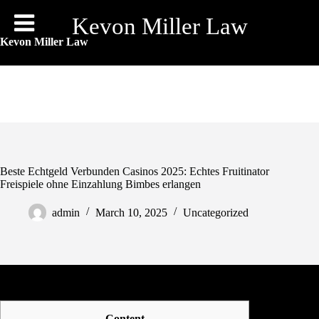
Skip
to
Kevon Miller Law
content
Kevon Miller Law
Beste Echtgeld Verbunden Casinos 2025: Echtes Fruitinator
Freispiele ohne Einzahlung Bimbes erlangen
admin
March 10, 2025
Uncategorized
Content