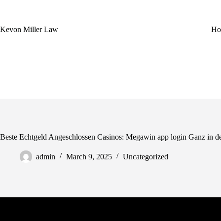
Skip
to
content
Kevon Miller Law
Ho
Beste Echtgeld Angeschlossen Casinos: Megawin app login Ganz in de
admin
March 9, 2025
Uncategorized