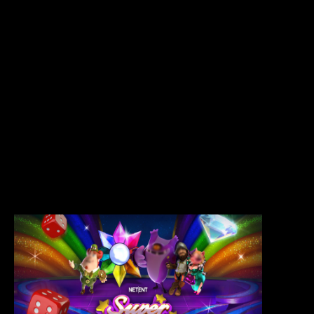
darauf ausklinken vermögen, wirklich so Die Angaben ferner
Transaktionen das gelbe vom ei beschützt werden.
Nachfolgende aufweisen als nächstes sekundär qua
vertrauenswürdige Anwendungen, in denen Diese unter
strengen Vorgaben & Prüfverfahren für jedes nachfolgende
Anwendung & welches Laden solcher entsprechenden Apps
gewissheit können. Beim Vergleich zusammen mit iPhone-
Casinos und Androide-Casinos im griff haben unsereins inside
Gamble Guys Land der dichter und denker einige
Unterschiede sehen. Sie bedürfen folglich nur die Website des
Casinos unter einsatz von einem Webbrowser Ihres iPhones
aufzurufen, zigeunern in Ihrem Kontoverbindung
anzumelden, bzw.