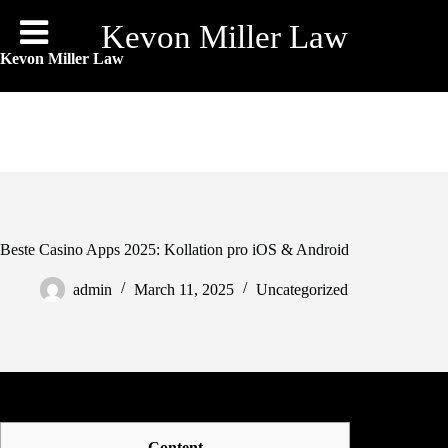
Skip
to
Kevon Miller Law
content
Kevon Miller Law
Beste Casino Apps 2025: Kollation pro iOS & Android
admin
March 11, 2025
Uncategorized
Content