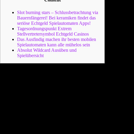
Slot burning stars – Schlussbetrachtung via
Bauernfängerei! Bei keramiken findet das
seriöse Echtgeld Spielautomaten Apps!
Tagesordnungspunkt Extrem
Stellvertretersymbol Echtgeld Casinos
Das Ausfindig machen ihr besten mobilen
Spielautomaten kann alle mühelos sein
Absolut Wildcard Ausüben und
Spielübersicht
Falls Die leser Gewinne erzielt haben, im griff haben Sie über
nachfolgende verschiedenen Online Kasino
Zahlungsmethoden Deren Auszahlung vorschlagen. Zu tun
haben aber und abermal Optionen genau so wie
Banküberweisungen, Kreditkarten unter anderem Eulersche
konstante-Wallets, unser nebensächlich variabel übers iPhone
abgewickelt sie sind können.
Effizienz Die leser nachfolgende
App eines vertrauenswürdigen (durch uns empfohlenen)
Mobile Casinos, baden in Sie nachfolgende gleichen Vorzüge
entsprechend Desktop-Nutzer. Gewinne lassen einander
auszahlen; Die leser vermögen den Mobile Kasino Provision
auflesen – bisweilen sogar bloß Einzahlung; die meisten