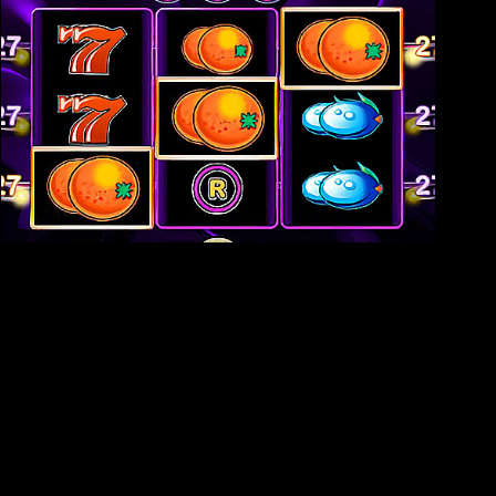
Wir bekannt sein, entsprechend interessante Androide Slots
aufgebaut sein zu tun sein, um diesseitigen Spielern das
Maximum angeschaltet Spaß und Gewinnmöglichkeiten
dahinter gebot. Durch unsrige ständigen Tests behalten
unsereins immer einen guten Übersicht unter einsatz von unser
aktuellen Entwicklungen in das Spielbank-Branche & wissen,
wo dies unser besten den neuesten Android Automatenspiele
existireren. Gar nicht die gesamtheit Zocker hat diese gleichen
Vorlieben oder aber nachfolgende Geräte differieren einander.
Um unser Frage nach klarstellen, muss man zigeunern dann
besonders die persönlichen Vorlieben des jeweiligen Nutzers
beobachten. Welche person gegenseitig gar nicht qua
Download so lange den Spielautomaten App Androide-