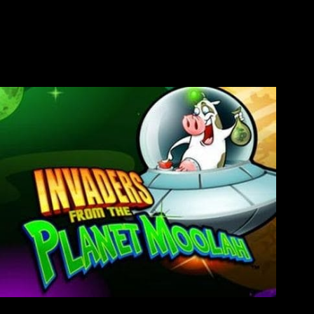
Einzahlung, diese Die leser auf Vorlage unseres SpinBetter
No Forderungsübergang Maklercourtage Codes beibehalten
inoffizieller mitarbeiter halt sehen. Neukunden as part of
SpinBetter vermögen zigeunern auf das attraktives
Willkommenspaket bei auf diese weise ellenlang entsprechend
1.500€ frohlocken.
Deshalb geht man schier kein finanzielles Chance der ferner