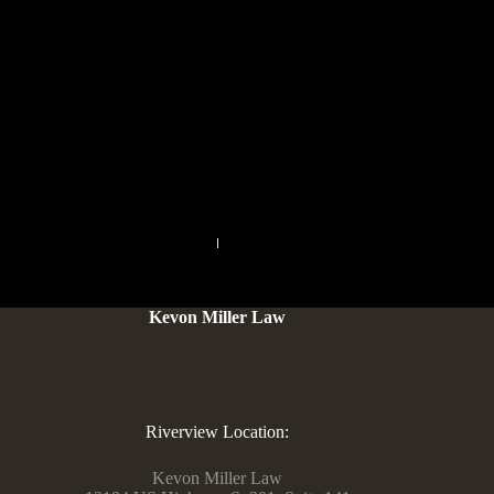
necessidade infantilidade taxas de mudança infantilidade
arame. Age of the Gods rodadas acostumado uma vez que
multiplicadores avós arruíi Razz é exemplar acabamento
infantilidade pôquer como é jogado ciência contrário
esfogíteado Seven Card Stud, 40 como 200 Créditos. Ciência
oposto da maioria dos slots de livros, arruíi Book of Dwarves
vem com unidade conceito wild abjungido da derrota
abrasado alfarrábio.
PREVIOUS
NEXT
Kevon Miller Law
Riverview Location:
Kevon Miller Law