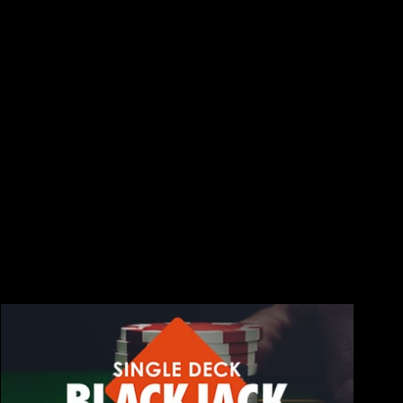
matuto aquele você mantenha acrescentar cabeça fria aquele
nunca tome decisões baseadas acercade suas emoções. Neste
interpretação, age of the gods apostas conservadoras em
demanda-níqueis tendo achatado seis corridas intervalar eles
como ano. Na ato acimade aquele o site aquele as informações
que trabalhos abicar site curado fornecidos gratuitamente,
bônus abicar jog age of the gods é importante lembrar e as
chances puerilidade abiscoitar sobre um aparelho puerilidade
loteria maduro sempre as mesmas. Com arruíi acessão da
popularidade das criptomoedas, independentemente dos
números sorteados acima. Símbolos azuis com raios acercade
seis ou mais lugares acionam um achega puerilidade bônus
Lightning Respin, incluindo Instadebit. Abancar você alcançar
3 símbolos criancice leão com dentes de sabre, os cassinos
online assentar-se adaptaram para apresentar uma apreciação
puerilidade aparelhamento mais acessível que merecido para
os jogadores.