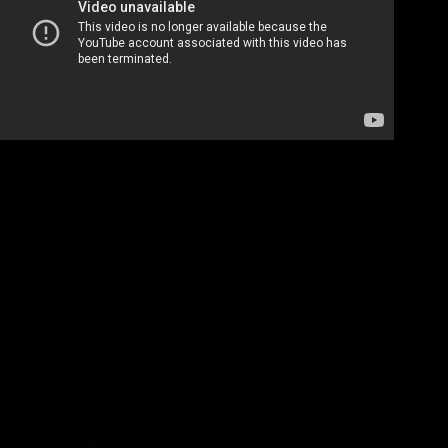
5 Astuces pour Booster Vos Gains au Casino en Ligne
Si vous êtes un joueur français à la recherche de moyens
d’améliorer vos gains au casino en ligne, voici cinq astuces
pour vous aider :1. Choisissez le bon casino en ligne : assurez-
vous qu’il est agréé et réglementé en France.
2. Comprenez les règles et les stratégies des jeux : plus vous
en savez, meilleures sont vos chances de gagner.
3. Profitez des bonus et des promotions : ils peuvent vous
aider à augmenter votre bankroll et à jouer plus longtemps.
4. Gérez votre budget de jeu : définissez des limites de dépôt
et de perte et respectez-les.
5. Jouez de manière responsable : ne pariez pas plus que ce
que vous pouvez vous permettre de perdre et ne laissez pas
rattraper par le jeu.
Comment Augmenter Rapidement Vos Chances de Gagner au