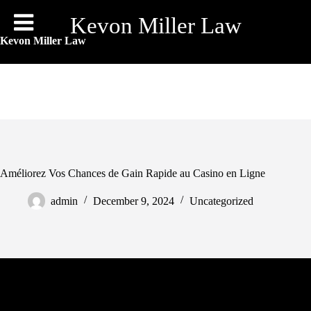
Skip
to
Kevon Miller Law
content
Kevon Miller Law
Améliorez Vos Chances de Gain Rapide au Casino en Ligne
admin
December 9, 2024
Uncategorized