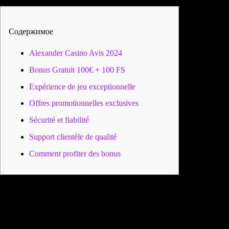
Содержимое
Alexander Casino Avis 2024
Bonus Gratuit 100€ + 100 FS
Expérience de jeu exceptionnelle
Offres promotionnelles exclusives
Sécurité et fiabilité
Support clientèle de qualité
Comment profiter des bonus
Alexander Casino Avis 2024 Bonus Gratuit 100€ et 100 Tours Gratuits
Découvrez Alexandre Casino, le casino en ligne qui fait sensation en 2
bonus gratuit de 100€ et 100 tours gratuits. Rejoignez dès maintenant
manquez pas l’occasion de vivre une expérience exceptionnelle avec 