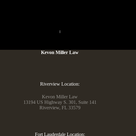
einfache Navigation ermöglicht.
PREVIOUS
NEXT
Kevon Miller Law
Riverview Location:
Kevon Miller Law
13194 US Highway S. 301, Suite 141
Riverview, FL 33579
Fort Lauderdale Location: