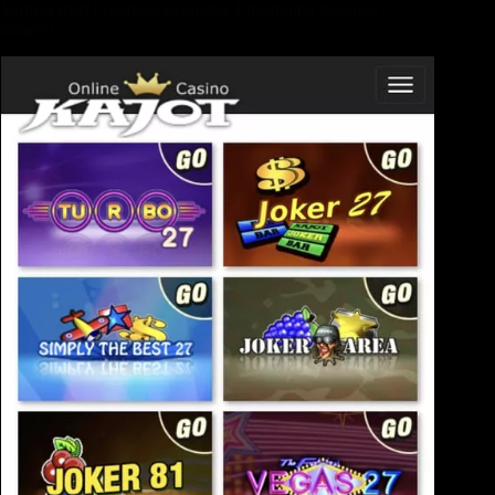
Vermag man Freispiele exklusive Einzahlung zweimal
nutzen?