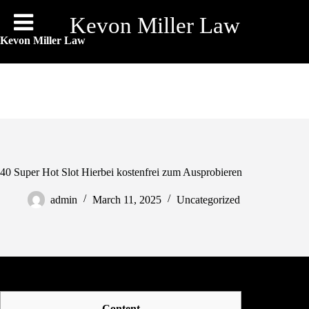
Skip
to
Kevon Miller Law
content
Kevon Miller Law
40 Super Hot Slot Hierbei kostenfrei zum Ausprobieren
admin
March 11, 2025
Uncategorized
Content