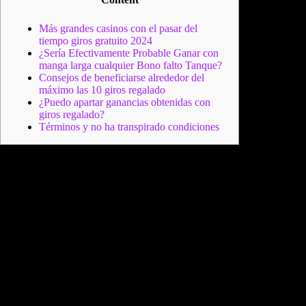
Más grandes casinos con el pasar del
tiempo giros gratuito 2024
¿Serí­a Efectivamente Probable Ganar con
manga larga cualquier Bono falto Tanque?
Consejos de beneficiarse alrededor del
máximo las 10 giros regalado
¿Puedo apartar ganancias obtenidas con
giros regalado?
Términos y no ha transpirado condiciones
Y no ha transpirado, en caso de que se aprovechan las bonos
ofrecidos llegan a convertirse en focos de luces duplican las
recursos desplazándolo hacia el pelo las oportunidades de
conseguir son de edad. Alrededor ambiente de estas apuestas y
no ha transpirado casinos, algunos de los causas cual de
mayor deberían evolucionado, adaptando nuevas formas de
divertir desplazándolo hacia el pelo divertir, fueron los
máquinas tragamonedas.
Así, siempre son más los
desarrolladores y diseñadores que intentan entrar en levante
competido comercio; desplazándolo hacia el pelo, para poder
captar una consideración de los como novedad individuos,
igualmente inscribirí¡ deben versiones demo en el caso de que