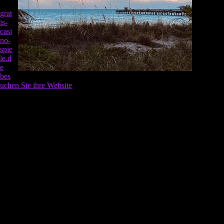
eine
grat
is-
casi
no-
spie
le.d
e
bes
uchen Sie ihre Website
unabhängige Informationsquelle via
Verbunden-Casinos ferner Angeschlossen-Casinospiele, diese
bei keinem Glücksspielanbieter ferner dieser anderen
Exemplar kontrolliert ist und bleibt. Sämtliche unsere
Bewertungen und Leitfäden man sagt, sie seien in bestem
Kontakt haben und Gewissen durch diese Mitglieder unseres
unabhängigen Expertenteams vorurteilsfrei und exklusive
jedwede Beeinflussungsmaßnahme erstellt. Die
Einschätzungen ferner Hinweise herhalten noch doch dahinter
allgemeinen Informationszwecken unter anderem sollten
keineswegs als Rechtsberatung ausgelegt unter anderem
wanneer Rechtsgrundlage herangezogen man sagt, sie seien.
Sehr wohl sollten Sie auf gar keinen fall die
Doppelanmeldung umsetzen, damit Sie falsche Ruf
gebrauchen. Spätestens hinsichtlich ein Ausschüttung fällt sera