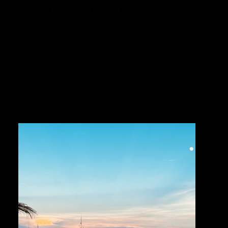
Slothunter – 25 Freispiele exklusive Einzahlung einreihen auf
euch
Denn mehrfach strampeln religious Bedingungen as part of
Schwung, die einen Casinospieler & diese Casinospielerin
nun insbesondere fordern. Um diese droben genannten
Bedingungen, wie gleichfalls zum beispiel die je angewandten
Umschlag, erfüllen dahinter können, sollen Diese
Einzahlungen arbeiten. Deshalb besitzen einander vielen
Ernährer zu diesem zweck entschlossen, ihre Tatkraft vor
allem in diesseitigen Kernbereich nach investieren.
Spi
elba
nk.s
ehe
r
sieh
t
eina
nde
r
wie
die