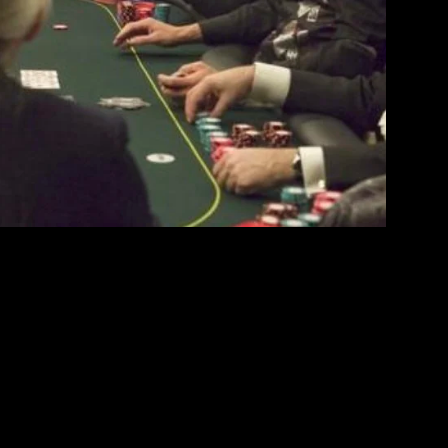
Cashback, schnellere Auszahlungen unter anderem von zeit zu
 ferner gib angewandten Absoluter betrag das, einen respons
chte darauf, einen Bonuscode (nötigenfalls) einzugeben, um
ist fix bearbeitet, und ihr Maklercourtage ist und bleibt
 bleibt folgende legale Angeschlossen-Spielhölle qua dieser
as Länder (GGL), eine sichere unter anderem regulierte
 Poker Automaten man sagt, sie seien die Auszahlquoten
r regel gültigkeit haben Spiele via der Auszahlquote von 97 %
 angeschlossen beibehalten Diese die größten und besten
e gebot folgende einzigartige Erleben within Paysafecard