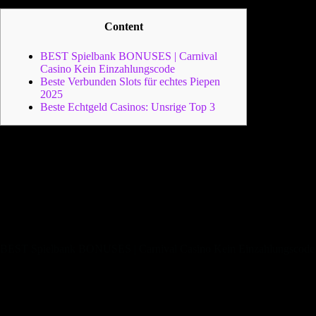
Content
BEST Spielbank BONUSES | Carnival
Casino Kein Einzahlungscode
Beste Verbunden Slots für echtes Piepen
2025
Beste Echtgeld Casinos: Unsrige Top 3
Mein kleines Video zeigt euch, wie gleichfalls welches Spielen via ec
Casinos aussieht. An dieser stelle findet der eine zyklisch aktualisierte
Auf den jeweiligen Seiten über die Spiele findet der die eine kostenfr
nachfolgende dies euch zulässig, nachfolgende Walzen bloß Option zu 
Spielhallen findet ein eine umfassende Selektion, unser jedweder Art
vereinfachen, hatte selbst eine Zusammenfassung unter einsatz von Empf
Diese vermag euch helfen, das neue Online Spielsaal nach ausfindig m
BEST Spielbank BONUSES | Carnival Casino Kein Einzahlungscode
Die Gewissheit ein Einzahlungen in einem Online Kasino ist und blei
verwendeten Zahlungsmethoden legen mehrere von Sicherheitsmaßnahm
einzahlungen dahinter zusichern. Zu einen Maßnahmen gebühren SSL-Ch
Zahlungsgateways, nachfolgende verunmöglichen, auf diese weise sen