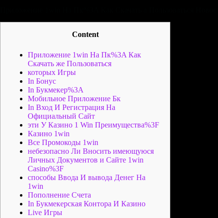
Приложение 1win На Пк%3A Как Скачать а Пользоваться Новос
Content
Приложение 1win На Пк%3A Как
Скачать же Пользоваться
которых Игры
In Бонус
In Букмекер%3A
Мобильное Приложение Бк
In Вход И Регистрация На
Официальный Сайт
эти У Казино 1 Win Преимущества%3F
Казино 1win
Все Промокоды 1win
небезопасно Ли Вносить имеющуюся
Личных Документов и Сайте 1win
Casino%3F
способы Ввода И вывода Денег На
1win
Пополнение Счета
In Букмекерская Контора И Казино
Live Игры