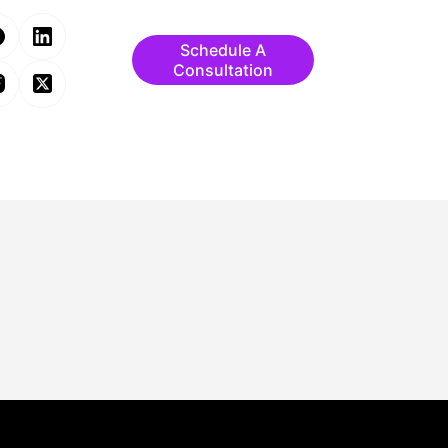
Schedule A
Consultation