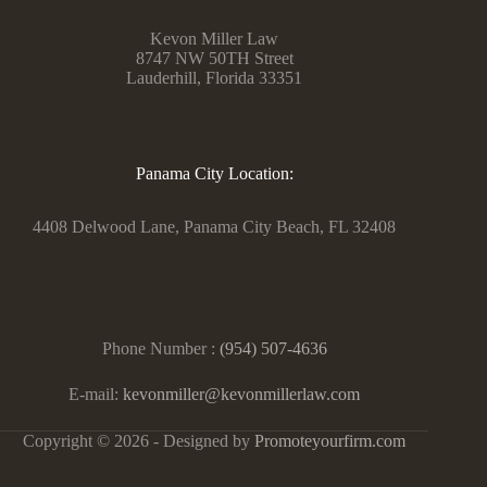
Kevon Miller Law
8747 NW 50TH Street
Lauderhill, Florida 33351
Panama City Location:
4408 Delwood Lane, Panama City Beach, FL 32408
Phone Number :
(954) 507-4636
E-mail:
kevonmiller@kevonmillerlaw.com
Copyright © 2026 - Designed by
Promoteyourfirm.com