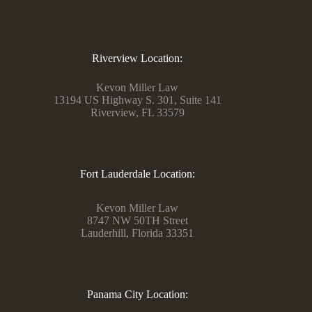
Riverview Location:
Kevon Miller Law
13194 US Highway S. 301, Suite 141
Riverview, FL 33579
Fort Lauderdale Location:
Kevon Miller Law
8747 NW 50TH Street
Lauderhill, Florida 33351
Panama City Location: