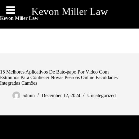
Skip
to
Kevon Miller Law
content
Kevon Miller Law
15 Melhores Aplicativos De Bate-papo Por Vídeo Com
Estranhos Para Conhecer Novas Pessoas Online Faculdades
Integradas Camões
admin
December 12, 2024
Uncategorized
Ele oferece uma grande variedade de recursos, incluindo