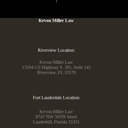
PREVIOUS
NEXT
Kevon Miller Law
Riverview Location:
Kevon Miller Law
13194 US Highway S. 301, Suite 141
Riverview, FL 33579
Fort Lauderdale Location:
Kevon Miller Law
8747 NW 50TH Street
Lauderhill, Florida 33351