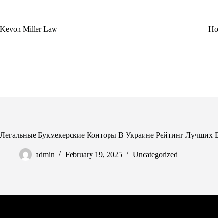
Skip
to
content
Kevon Miller Law
Ho
Легальные Букмекерские Конторы В Украине Рейтинг Лучших Б
admin
February 19, 2025
Uncategorized