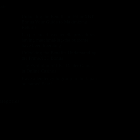
osts
Unlocking the Benefits of PrimeXBT
Bonus Your Guide to Maximizing
Returns
I experienced psychedelic procedures
having matchmaking-the outcome
have been liberating
Unlocking the Benefits Understanding
the PrimeXBT Bonus
The Evolution of Live Dealer Games
in Online Casinos
Have a tendency to group in the Japan
be named Sato?
ategories
! Без рубрики
++novPU
+pbdec
0,3703859009
0,8563320883
0,9449587806