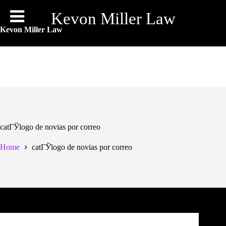
Skip
to
Kevon Miller Law
content
Kevon Miller Law
catГЎlogo de novias por correo
Home
catГЎlogo de novias por correo